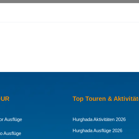
OUR
Top Touren & Aktivitä
or Ausflüge
Hurghada Aktivitäten 2026
Hurghada Ausflüge 2026
ro Ausflüge