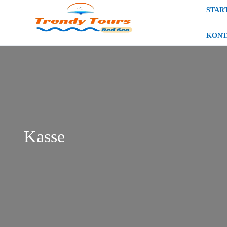
STAR
KONT
Kasse