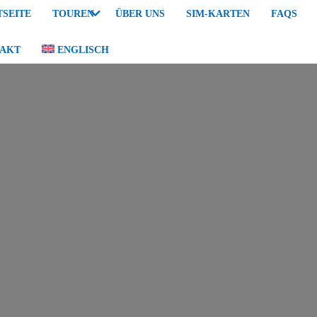
TSEITE
TOUREN
ÜBER UNS
SIM-KARTEN
FAQS
AKT
ENGLISCH