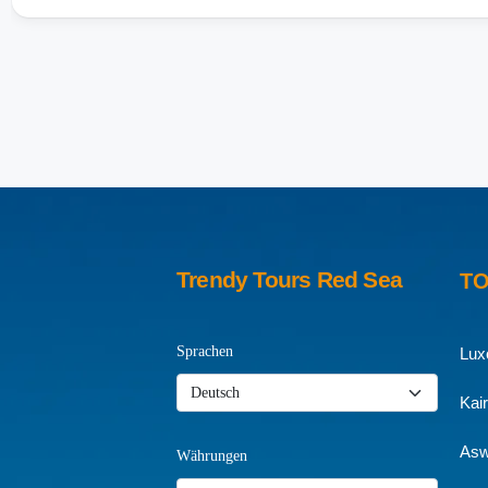
Trendy Tours Red Sea
T
Sprachen
Lux
Kai
Asw
Währungen