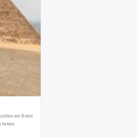
MEERESAUSFLÜGE
sezielen am Roten
Delfine Hurghada Jahreszeit – Wann i
n besten
Viele Urlauber möchten wissen, welche Delfin