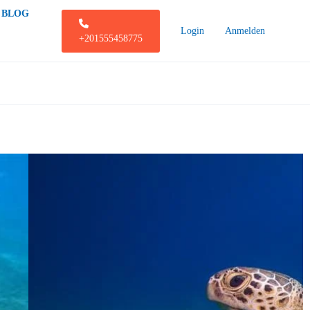
BLOG
Login
Anmelden
+201555458775