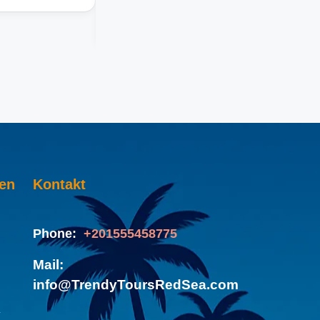
Tatsächlich leben Delfine das ganze Jahr über
Sea entdecken Sie die schönsten Delfingebiet
ten
Kontakt
Phone:
+201555458775
Mail:
info@TrendyToursRedSea.com