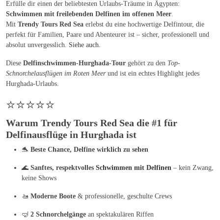
Erfülle dir einen der beliebtesten Urlaubs-Träume in Ägypten:
Schwimmen mit freilebenden Delfinen im offenen Meer
.
Mit
Trendy Tours Red Sea
erlebst du eine hochwertige Delfintour, die
perfekt für Familien, Paare und Abenteurer ist – sicher, professionell und
absolut unvergesslich.
Siehe auch.
Diese
Delfinschwimmen-Hurghada-Tour
gehört zu den
Top-
Schnorchelausflügen im Roten Meer
und ist ein echtes Highlight jedes
Hurghada-Urlaubs.
⭐⭐⭐⭐⭐
Warum Trendy Tours Red Sea die #1 für
Delfinausflüge in Hurghada ist
🐬
Beste Chance, Delfine wirklich zu sehen
🌊
Sanftes, respektvolles
Schwimmen mit Delfinen
– kein Zwang,
keine Shows
🚤
Moderne Boote
& professionelle, geschulte Crews
🤿
2 Schnorchelgänge
an spektakulären Riffen