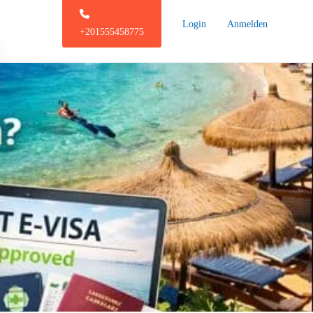
Login
Anmelden
+201555458775