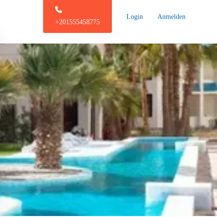
Login
Anmelden
+201555458775