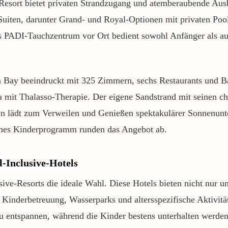
-Resort bietet privaten Strandzugang und atemberaubende Aus
Suiten, darunter Grand- und Royal-Optionen mit privaten Pool
 PADI-Tauchzentrum vor Ort bedient sowohl Anfänger als auc
Bay beeindruckt mit 325 Zimmern, sechs Restaurants und B
mit Thalasso-Therapie. Der eigene Sandstrand mit seinen cha
en lädt zum Verweilen und Genießen spektakulärer Sonnenunte
hes Kinderprogramm runden das Angebot ab.
l-Inclusive-Hotels
sive-Resorts die ideale Wahl. Diese Hotels bieten nicht nur 
Kinderbetreuung, Wasserparks und altersspezifische Aktivit
zu entspannen, während die Kinder bestens unterhalten werden