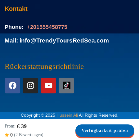
Kontakt
Phone:
+201555458775
Mail: info@TrendyToursRedSea.com
Rückerstattungsrichtlinie
Copyright © 2025
Hussein Ali
All Rights Reserved.
€ 39
From:
Verfügbarkeit prüfen
0
(2 Bewertungen)