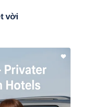
t vời
Featured