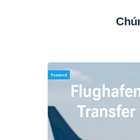
Chún
Featured