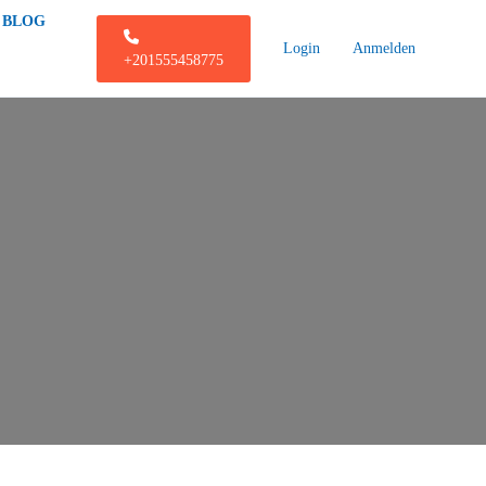
BLOG
Login
Anmelden
+201555458775