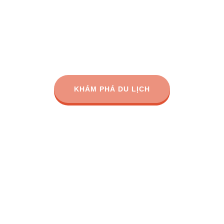
từ năm 2014, chúng tôi đã giúp hơn 500.000 người ở
lứa tuổi tận hưởng trải nghiệm ngoài trời tốt nhất.
KHÁM PHÁ DU LỊCH