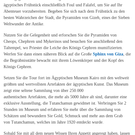
ägyptisches Frühstück einschließlich Foul und Falafel, um Sie auf Ihr
Abenteuer vorzubereiten. Begeben Sie sich nach dem Frühstück zu den
besten Wahrzeichen der Stadt, die Pyramiden von Gizeh, eines der Sieben
Weltwunder der Antike.
Nutzen Sie die Gelegenheit und erforschen Sie die Pyramiden von
Cheops, Chephren und Mykerinos und besuchen Sie anschließend den
Taltempel, wo Priester die Leiche des Königs Cephren mumifizierten.
Werfen Sie dann einen näheren Blick auf die Große
Sphinx von Giza
, die
die Begräbnisstätte bewacht mit ihrem Löwenkörper und der Kopf des
Königs Cephren.
Setzen Sie die Tour fort im Ägyptischen Museum Kairo mit den weltweit
größten und wertvollsten Artefakten der ägyptischen Kunst. Das Museum
zeigt eine seltene Sammlung von über 250.000
authentischen Artefakten, die mehr als 5000 Jahre alt sind, darunter eine
exklusive Ausstellung, die Tutanchamun gewidmet ist. Verbringen Sie 2
Stunden im Museum und erfahren Sie mehr über die Sammlung von
Schätzen und bewundern Sie Gold, Schmuck und mehr aus dem Grab
von Tutanchamun, welches im Jahre 1920 entdeckt wurde.
Sobald Sie mit all dem neuen Wissen Ihren Appetit angeregt haben, lassen