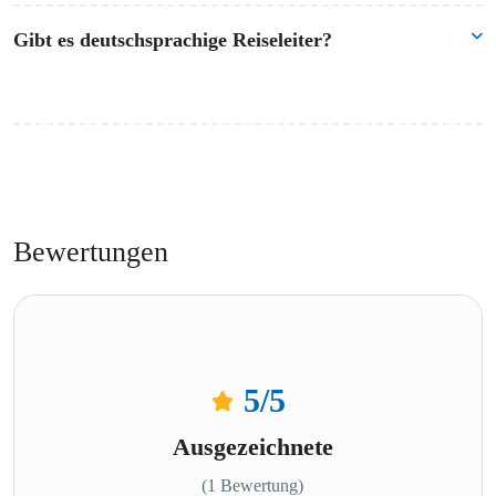
Ja
, ein
landestypisches Mittagessen
in Theben-West ist im Preis enthalten.
Gibt es deutschsprachige Reiseleiter?
Ja.
Auf Wunsch organisieren wir für Sie einen
deutschsprachigen
Ägyptologen
als privaten Reiseleiter.
Bewertungen
5
/5
Ausgezeichnete
(1 Bewertung)